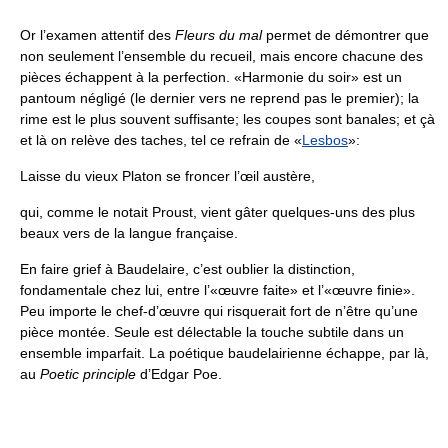
Or l’examen attentif des
Fleurs du mal
permet de démontrer que
non seulement l’ensemble du recueil, mais encore chacune des
pièces échappent à la perfection. «Harmonie du soir» est un
pantoum négligé (le dernier vers ne reprend pas le premier); la
rime est le plus souvent suffisante; les coupes sont banales; et çà
et là on relève des taches, tel ce refrain de «
Lesbos
»:
Laisse du vieux Platon se froncer l’œil austère,
qui, comme le notait Proust, vient gâter quelques-uns des plus
beaux vers de la langue française.
En faire grief à Baudelaire, c’est oublier la distinction,
fondamentale chez lui, entre l’«œuvre faite» et l’«œuvre finie».
Peu importe le chef-d’œuvre qui risquerait fort de n’être qu’une
pièce montée. Seule est délectable la touche subtile dans un
ensemble imparfait. La poétique baudelairienne échappe, par là,
au
Poetic principle
d’Edgar Poe.