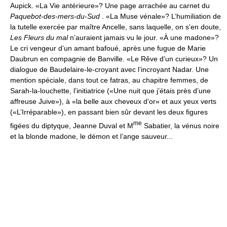
Aupick. «La Vie antérieure»? Une page arrachée au carnet du
Paquebot-des-mers-du-Sud
. «La Muse vénale»? L’humiliation de
la tutelle exercée par maître Ancelle, sans laquelle, on s’en doute,
Les Fleurs du mal
n’auraient jamais vu le jour. «À une madone»?
Le cri vengeur d’un amant bafoué, après une fugue de Marie
Daubrun en compagnie de Banville. «Le Rêve d’un curieux»? Un
dialogue de Baudelaire-le-croyant avec l’incroyant Nadar. Une
mention spéciale, dans tout ce fatras, au chapitre femmes, de
Sarah-la-louchette, l’initiatrice («Une nuit que j’étais près d’une
affreuse Juive»), à «la belle aux cheveux d’or» et aux yeux verts
(«L’Irréparable»), en passant bien sûr devant les deux figures
me
figées du diptyque, Jeanne Duval et M
Sabatier, la vénus noire
et la blonde madone, le démon et l’ange sauveur...