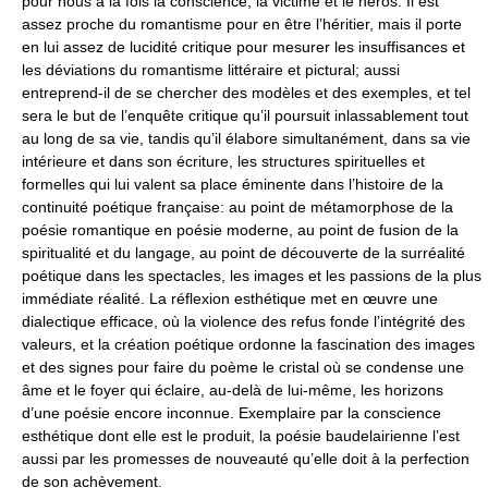
pour nous à la fois la conscience, la victime et le héros. Il est
assez proche du romantisme pour en être l’héritier, mais il porte
en lui assez de lucidité critique pour mesurer les insuffisances et
les déviations du romantisme littéraire et pictural; aussi
entreprend-il de se chercher des modèles et des exemples, et tel
sera le but de l’enquête critique qu’il poursuit inlassablement tout
au long de sa vie, tandis qu’il élabore simultanément, dans sa vie
intérieure et dans son écriture, les structures spirituelles et
formelles qui lui valent sa place éminente dans l’histoire de la
continuité poétique française: au point de métamorphose de la
poésie romantique en poésie moderne, au point de fusion de la
spiritualité et du langage, au point de découverte de la surréalité
poétique dans les spectacles, les images et les passions de la plus
immédiate réalité. La réflexion esthétique met en œuvre une
dialectique efficace, où la violence des refus fonde l’intégrité des
valeurs, et la création poétique ordonne la fascination des images
et des signes pour faire du poème le cristal où se condense une
âme et le foyer qui éclaire, au-delà de lui-même, les horizons
d’une poésie encore inconnue. Exemplaire par la conscience
esthétique dont elle est le produit, la poésie baudelairienne l’est
aussi par les promesses de nouveauté qu’elle doit à la perfection
de son achèvement.