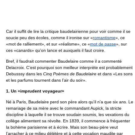
Car il suffit de lire la critique baudelairienne pour voir comme il se
soucie peu des écoles, comme il ironise sur «
romantisme
», ce
«mot de ralliement», et sur «réalisme», ce «
mot de passe
», sur
ces «canards» qu’on lance et auxquels il faut croire.
Bref, il faudrait commenter Baudelaire comme il a commenté
Delacroix. C’est pourquoi son meilleur interprète est probablement
Debusssy dans les
Cinq Poèmes de Baudelaire
et dans «Les sons
et les parfums tournent dans l’air du soir».
1. Un «imprudent voyageur»
Né à Paris, Baudelaire perd son père alors qu’il n’a que six ans. Le
remariage de sa mère avec le commandant Aupick, la stricte
discipline à laquelle il se trouve soudain soumis, les vexations du
collège alimentent sa révolte. En 1839, il commence à fréquenter
la bohème parisienne et à écrire. Mais son beau-père veut
l’arracher à ce milieu délétère et à cette vocation maudite par