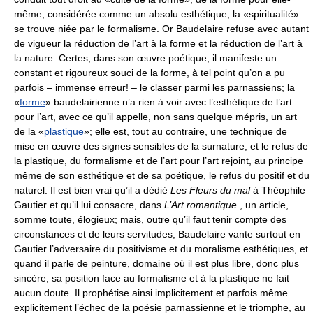
même, considérée comme un absolu esthétique; la «spiritualité»
se trouve niée par le formalisme. Or Baudelaire refuse avec autant
de vigueur la réduction de l’art à la forme et la réduction de l’art à
la nature. Certes, dans son œuvre poétique, il manifeste un
constant et rigoureux souci de la forme, à tel point qu’on a pu
parfois – immense erreur! – le classer parmi les parnassiens; la
«
forme
» baudelairienne n’a rien à voir avec l’esthétique de l’art
pour l’art, avec ce qu’il appelle, non sans quelque mépris, un art
de la «
plastique
»; elle est, tout au contraire, une technique de
mise en œuvre des signes sensibles de la surnature; et le refus de
la plastique, du formalisme et de l’art pour l’art rejoint, au principe
même de son esthétique et de sa poétique, le refus du positif et du
naturel. Il est bien vrai qu’il a dédié
Les Fleurs du mal
à Théophile
Gautier et qu’il lui consacre, dans
L’Art romantique
, un article,
somme toute, élogieux; mais, outre qu’il faut tenir compte des
circonstances et de leurs servitudes, Baudelaire vante surtout en
Gautier l’adversaire du positivisme et du moralisme esthétiques, et
quand il parle de peinture, domaine où il est plus libre, donc plus
sincère, sa position face au formalisme et à la plastique ne fait
aucun doute. Il prophétise ainsi implicitement et parfois même
explicitement l’échec de la poésie parnassienne et le triomphe, au