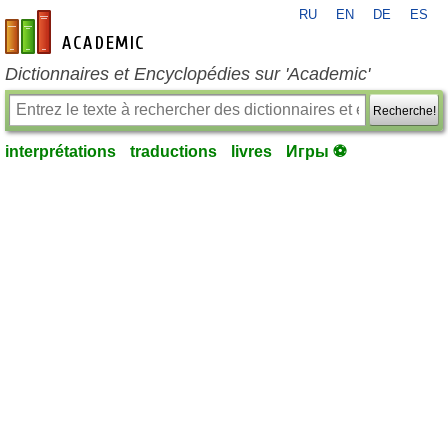
RU
EN
DE
ES
fr-academic.com
Dictionnaires et Encyclopédies sur 'Academic'
Recherche!
interprétations
traductions
livres
Игры ⚽