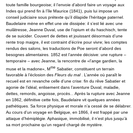
toute famille bourgeoise; il l’envoie d’abord faire un voyage aux
Indes qui prend fin à l’île Maurice (1841), puis lui impose un
conseil judiciaire sous prétexte qu’il dilapide l’héritage paternel.
Baudelaire mène en effet une vie dissipée: il s’est lié avec une
mulâtresse, Jeanne Duval, use de l’opium et du haschisch, tente
de se suicider. Couvert de dettes et jouissant désormais d’une
rente trop maigre, il est contraint d’écrire pour vivre; les comptes
rendus des salons, les traductions de Poe seront d’abord des
besognes alimentaires. 1852 est l’année décisive: une rupture –
temporaire – avec Jeanne, la rencontre de «l’ange gardien, la
me
muse et la madone», M
Sabatier, constituent un terrain
favorable à l’éclosion des
Fleurs du mal
. L’année où paraît le
recueil est en revanche celle d’une crise: fin du rêve Sabatier et
agonie de l’idéal, enlisement dans l’aventure Duval, maladie,
dettes, remords, angoisse, procès... Après la rupture avec Jeanne
en 1862, définitive cette fois, Baudelaire vit quelques années
pathétiques. Sa force physique et morale n’a cessé de se délabrer.
Au cours d’un voyage en Belgique, en 1866, il est frappé par une
attaque d’hémiplégie. Aphasique, immobilisé, il n’est plus jusqu’à
sa mort prochaine qu’un regard chargé de mystère.