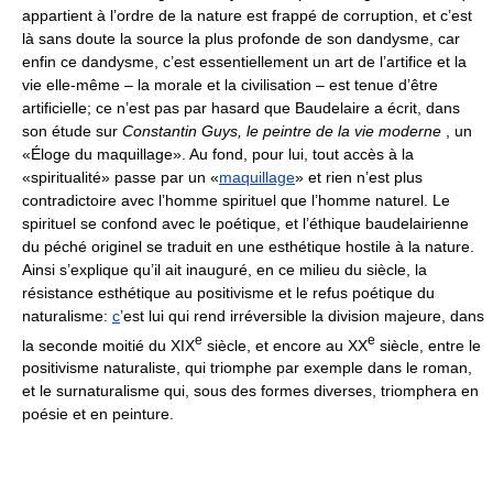
appartient à l’ordre de la nature est frappé de corruption, et c’est
là sans doute la source la plus profonde de son dandysme, car
enfin ce dandysme, c’est essentiellement un art de l’artifice et la
vie elle-même – la morale et la civilisation – est tenue d’être
artificielle; ce n’est pas par hasard que Baudelaire a écrit, dans
son étude sur
Constantin Guys, le peintre de la vie moderne
, un
«Éloge du maquillage». Au fond, pour lui, tout accès à la
«spiritualité» passe par un «
maquillage
» et rien n’est plus
contradictoire avec l’homme spirituel que l’homme naturel. Le
spirituel se confond avec le poétique, et l’éthique baudelairienne
du péché originel se traduit en une esthétique hostile à la nature.
Ainsi s’explique qu’il ait inauguré, en ce milieu du siècle, la
résistance esthétique au positivisme et le refus poétique du
naturalisme:
c
’est lui qui rend irréversible la division majeure, dans
e
e
la seconde moitié du XIX
siècle, et encore au XX
siècle, entre le
positivisme naturaliste, qui triomphe par exemple dans le roman,
et le surnaturalisme qui, sous des formes diverses, triomphera en
poésie et en peinture.