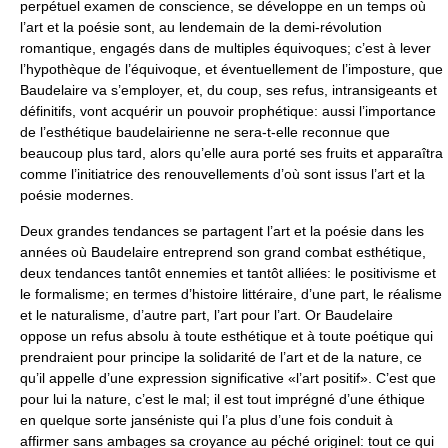
perpétuel examen de conscience, se développe en un temps où
l’art et la poésie sont, au lendemain de la demi-révolution
romantique, engagés dans de multiples équivoques; c’est à lever
l’hypothèque de l’équivoque, et éventuellement de l’imposture, que
Baudelaire va s’employer, et, du coup, ses refus, intransigeants et
définitifs, vont acquérir un pouvoir prophétique: aussi l’importance
de l’esthétique baudelairienne ne sera-t-elle reconnue que
beaucoup plus tard, alors qu’elle aura porté ses fruits et apparaîtra
comme l’initiatrice des renouvellements d’où sont issus l’art et la
poésie modernes.
Deux grandes tendances se partagent l’art et la poésie dans les
années où Baudelaire entreprend son grand combat esthétique,
deux tendances tantôt ennemies et tantôt alliées: le positivisme et
le formalisme; en termes d’histoire littéraire, d’une part, le réalisme
et le naturalisme, d’autre part, l’art pour l’art. Or Baudelaire
oppose un refus absolu à toute esthétique et à toute poétique qui
prendraient pour principe la solidarité de l’art et de la nature, ce
qu’il appelle d’une expression significative «l’art positif». C’est que
pour lui la nature, c’est le mal; il est tout imprégné d’une éthique
en quelque sorte janséniste qui l’a plus d’une fois conduit à
affirmer sans ambages sa croyance au péché originel: tout ce qui